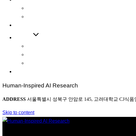
International Journal
International Conference
COOPERATIONS
BOARD
News
Award
Photo
CONTACT
Human-Inspired AI Research
ADDRESS
서울특별시 성북구 안암로 145, 고려대학교 CJ식품
Skip to content