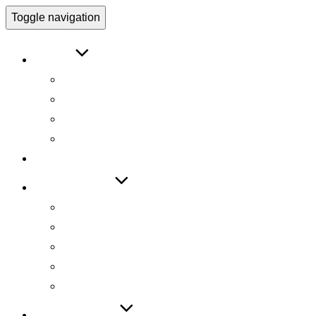
Toggle navigation
ABOUT
인사말
연구원 소개
Research Director
Researchers
RESEARCH
TECHNOLOGY
기술 자료집
기술 데모
기술 이전
기술 특허
SW 등록
PUBLICATIONS