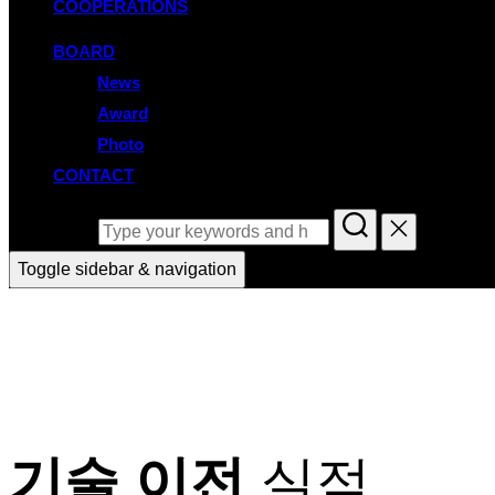
COOPERATIONS
BOARD
News
Award
Photo
CONTACT
Search for:
Toggle sidebar & navigation
기술 이전
실적