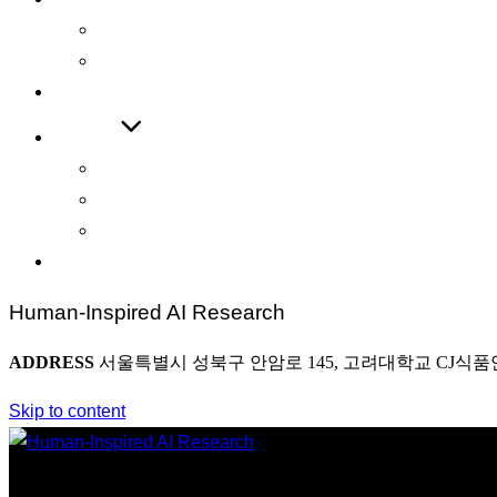
International Journal
International Conference
COOPERATIONS
BOARD
News
Award
Photo
CONTACT
Human-Inspired AI Research
ADDRESS
서울특별시 성북구 안암로 145, 고려대학교 CJ식품
Skip to content