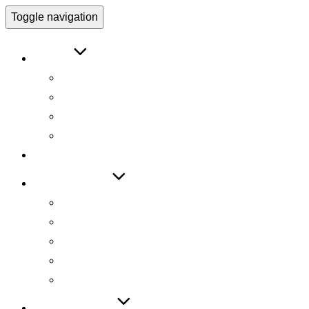
Toggle navigation
ABOUT
인사말
연구원 소개
Research Director
Researchers
RESEARCH
TECHNOLOGY
기술 자료집
기술 데모
기술 이전
기술 특허
SW 등록
PUBLICATIONS