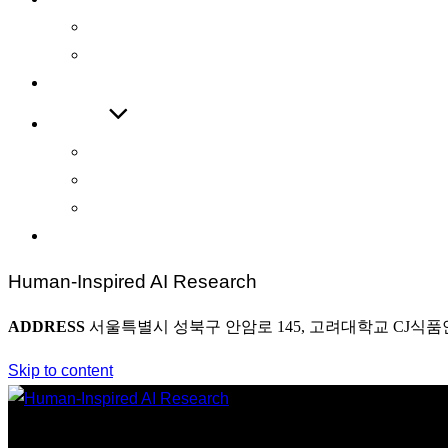
International Journal
International Conference
COOPERATIONS
BOARD
News
Award
Photo
CONTACT
Human-Inspired AI Research
ADDRESS
서울특별시 성북구 안암로 145, 고려대학교 CJ식품
Skip to content