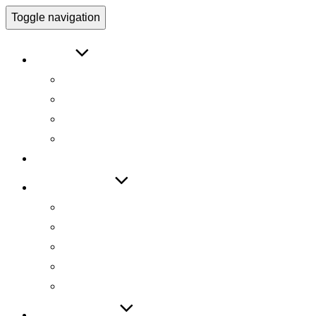
Toggle navigation
ABOUT
인사말
연구원 소개
Research Director
Researchers
RESEARCH
TECHNOLOGY
기술 자료집
기술 데모
기술 이전
기술 특허
SW 등록
PUBLICATIONS