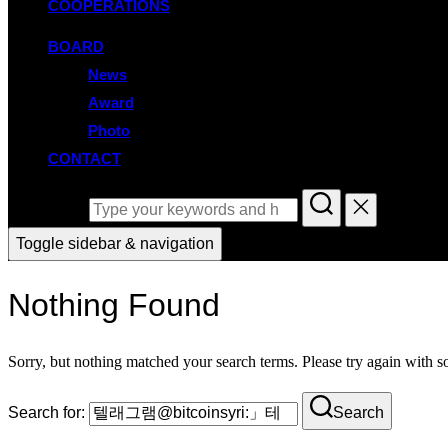
COOPERATIONS
BOARD
News
Award
Photo
CONTACT
Search for:
Toggle sidebar & navigation
Nothing Found
Sorry, but nothing matched your search terms. Please try again with 
Search for:
Search