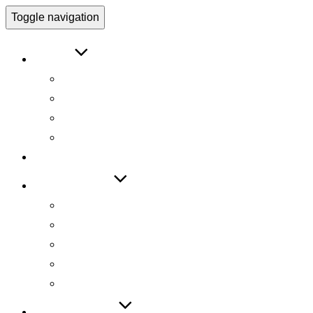
Toggle navigation
ABOUT
인사말
연구원 소개
Research Director
Researchers
RESEARCH
TECHNOLOGY
기술 자료집
기술 데모
기술 이전
기술 특허
SW 등록
PUBLICATIONS