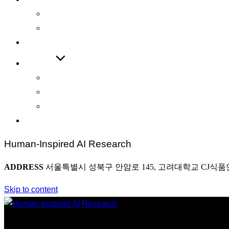
International Journal
International Conference
COOPERATIONS
BOARD
News
Award
Photo
CONTACT
Human-Inspired AI Research
ADDRESS
서울특별시 성북구 안암로 145, 고려대학교 CJ식품
Skip to content