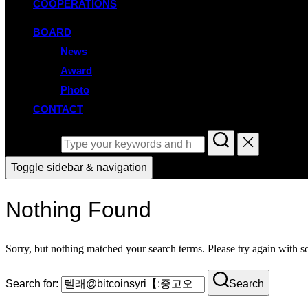
COOPERATIONS
BOARD
News
Award
Photo
CONTACT
Search for:
Toggle sidebar & navigation
Nothing Found
Sorry, but nothing matched your search terms. Please try again with 
Search for:
Search