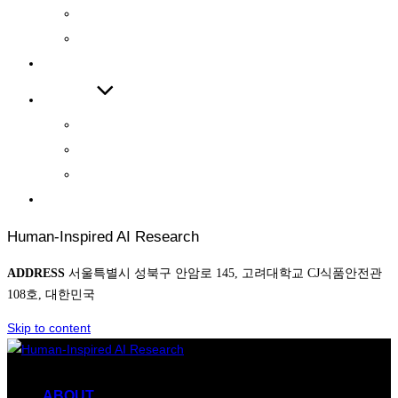
INTERNATIONAL JOURNAL
INTERNATIONAL CONFERENCE
COOPERATIONS
BOARD
NEWS
AWARD
PHOTO
CONTACT
Human-Inspired AI Research
ADDRESS
서울특별시 성북구 안암로 145, 고려대학교 CJ식품안전관
108호, 대한민국
Skip to content
ABOUT