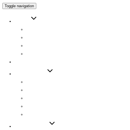
Toggle navigation
ABOUT
인사말
연구원 소개
RESEARCH DIRECTOR
RESEARCHERS
RESEARCH
TECHNOLOGY
기술 자료집
기술 데모
기술 이전
기술 특허
SW 등록
PUBLICATIONS