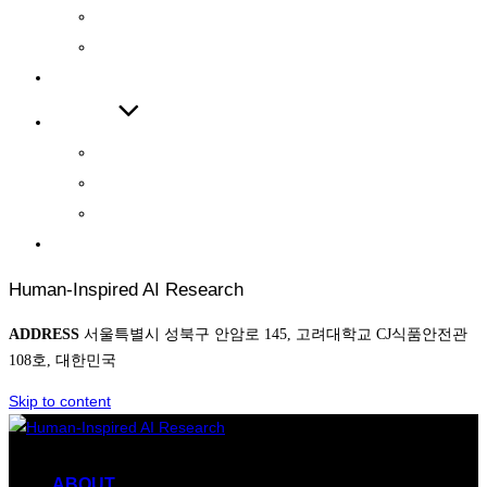
INTERNATIONAL JOURNAL
INTERNATIONAL CONFERENCE
COOPERATIONS
BOARD
NEWS
AWARD
PHOTO
CONTACT
Human-Inspired AI Research
ADDRESS
서울특별시 성북구 안암로 145, 고려대학교 CJ식품안전관
108호, 대한민국
Skip to content
ABOUT