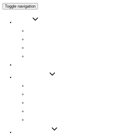
Toggle navigation
ABOUT
인사말
연구원 소개
RESEARCH DIRECTOR
RESEARCHERS
RESEARCH
TECHNOLOGY
기술 자료집
기술 데모
기술 이전
기술 특허
SW 등록
PUBLICATIONS