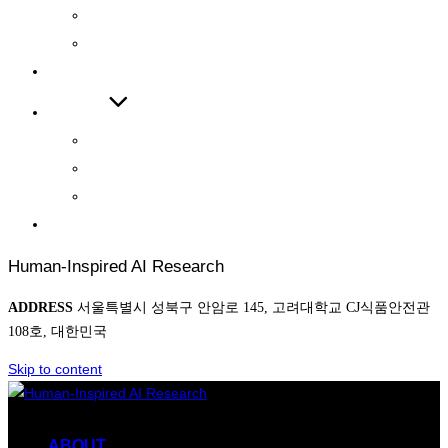
INTERNATIONAL JOURNAL
INTERNATIONAL CONFERENCE
COOPERATIONS
BOARD
NEWS
AWARD
PHOTO
CONTACT
Human-Inspired AI Research
ADDRESS
서울특별시 성북구 안암로 145, 고려대학교 CJ식품안전관
108호, 대한민국
Skip to content
ABOUT