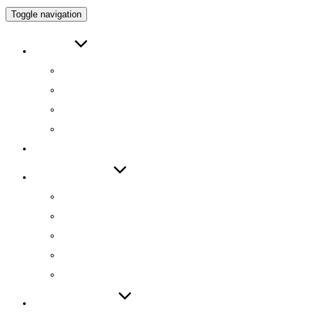
Toggle navigation
ABOUT
인사말
연구원 소개
RESEARCH DIRECTOR
RESEARCHERS
RESEARCH
TECHNOLOGY
기술 자료집
기술 데모
기술 이전
기술 특허
SW 등록
PUBLICATIONS