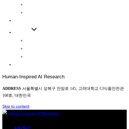
INTERNATIONAL JOURNAL
INTERNATIONAL CONFERENCE
COOPERATIONS
BOARD
NEWS
AWARD
PHOTO
CONTACT
Human-Inspired AI Research
ADDRESS
서울특별시 성북구 안암로 145, 고려대학교 CJ식품안전관
108호, 대한민국
Skip to content
ABOUT