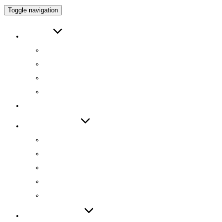
Toggle navigation
ABOUT
인사말
연구원 소개
RESEARCH DIRECTOR
RESEARCHERS
RESEARCH
TECHNOLOGY
기술 자료집
기술 데모
기술 이전
기술 특허
SW 등록
PUBLICATIONS