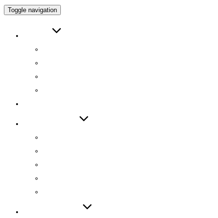
Toggle navigation
ABOUT
인사말
연구원 소개
RESEARCH DIRECTOR
RESEARCHERS
RESEARCH
TECHNOLOGY
기술 자료집
기술 데모
기술 이전
기술 특허
SW 등록
PUBLICATIONS