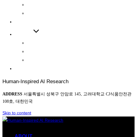
INTERNATIONAL JOURNAL
INTERNATIONAL CONFERENCE
COOPERATIONS
BOARD
NEWS
AWARD
PHOTO
CONTACT
Human-Inspired AI Research
ADDRESS
서울특별시 성북구 안암로 145, 고려대학교 CJ식품안전관
108호, 대한민국
Skip to content
ABOUT