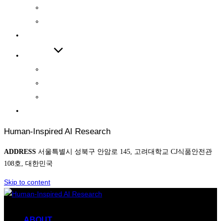
INTERNATIONAL JOURNAL
INTERNATIONAL CONFERENCE
COOPERATIONS
BOARD
NEWS
AWARD
PHOTO
CONTACT
Human-Inspired AI Research
ADDRESS
서울특별시 성북구 안암로 145, 고려대학교 CJ식품안전관
108호, 대한민국
Skip to content
ABOUT