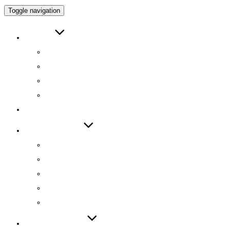
Toggle navigation
ABOUT
인사말
연구원 소개
RESEARCH DIRECTOR
RESEARCHERS
RESEARCH
TECHNOLOGY
기술 자료집
기술 데모
기술 이전
기술 특허
SW 등록
PUBLICATIONS