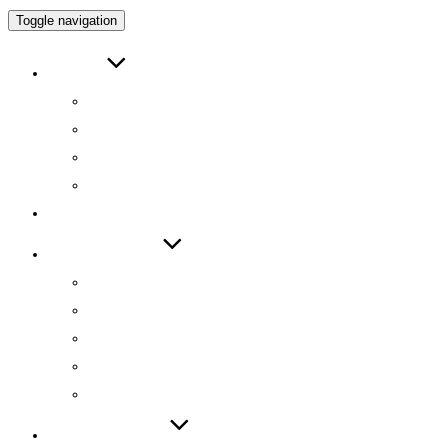
Toggle navigation
ABOUT
인사말
연구원 소개
RESEARCH DIRECTOR
RESEARCHERS
RESEARCH
TECHNOLOGY
기술 자료집
기술 데모
기술 이전
기술 특허
SW 등록
PUBLICATIONS