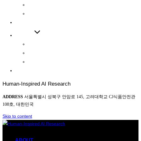
INTERNATIONAL JOURNAL
INTERNATIONAL CONFERENCE
COOPERATIONS
BOARD
NEWS
AWARD
PHOTO
CONTACT
Human-Inspired AI Research
ADDRESS
서울특별시 성북구 안암로 145, 고려대학교 CJ식품안전관
108호, 대한민국
Skip to content
ABOUT