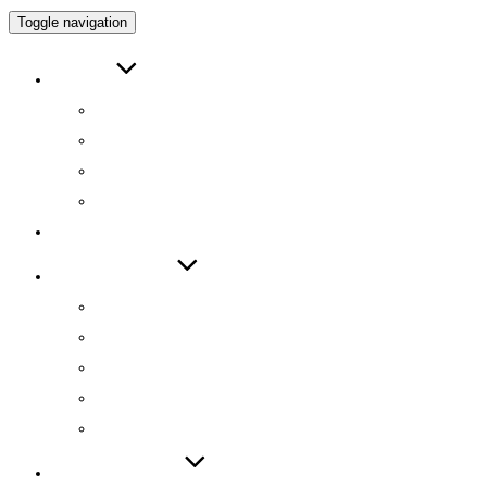
Toggle navigation
ABOUT
인사말
연구원 소개
RESEARCH DIRECTOR
RESEARCHERS
RESEARCH
TECHNOLOGY
기술 자료집
기술 데모
기술 이전
기술 특허
SW 등록
PUBLICATIONS