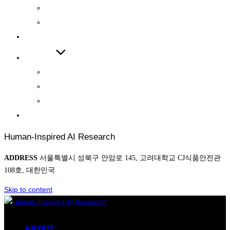
INTERNATIONAL JOURNAL
INTERNATIONAL CONFERENCE
COOPERATIONS
BOARD
NEWS
AWARD
PHOTO
CONTACT
Human-Inspired AI Research
ADDRESS
서울특별시 성북구 안암로 145, 고려대학교 CJ식품안전관
108호, 대한민국
Skip to content
ABOUT