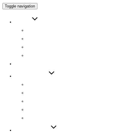
Toggle navigation
ABOUT
인사말
연구원 소개
RESEARCH DIRECTOR
RESEARCHERS
RESEARCH
TECHNOLOGY
기술 자료집
기술 데모
기술 이전
기술 특허
SW 등록
PUBLICATIONS