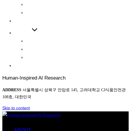
INTERNATIONAL JOURNAL
INTERNATIONAL CONFERENCE
COOPERATIONS
BOARD
NEWS
AWARD
PHOTO
CONTACT
Human-Inspired AI Research
ADDRESS
서울특별시 성북구 안암로 145, 고려대학교 CJ식품안전관
108호, 대한민국
Skip to content
ABOUT