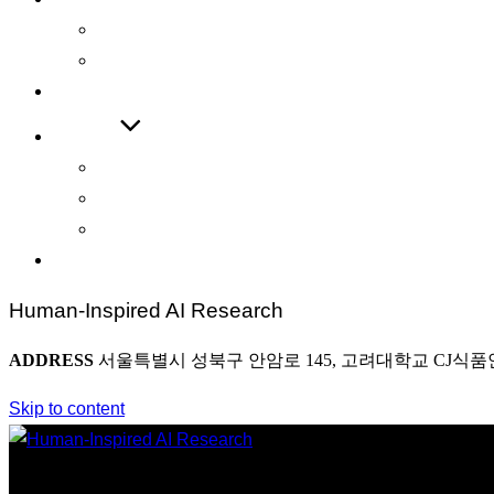
International Journal
International Conference
COOPERATIONS
BOARD
News
Award
Photo
CONTACT
Human-Inspired AI Research
ADDRESS
서울특별시 성북구 안암로 145, 고려대학교 CJ식품
Skip to content