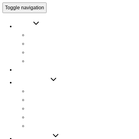
Toggle navigation
ABOUT
인사말
연구원 소개
Research Director
Researchers
RESEARCH
TECHNOLOGY
기술 자료집
기술 데모
기술 이전
기술 특허
SW 등록
PUBLICATIONS