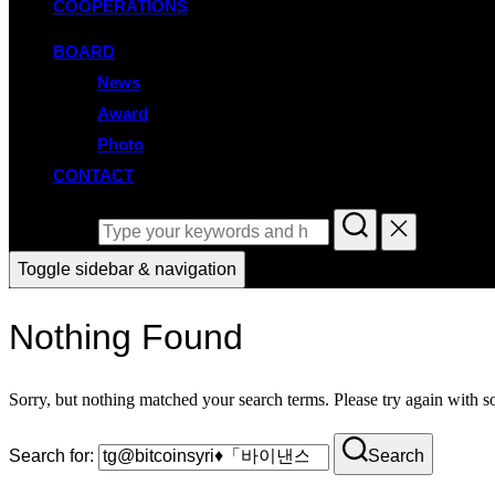
COOPERATIONS
BOARD
News
Award
Photo
CONTACT
Search for:
Toggle sidebar & navigation
Nothing Found
Sorry, but nothing matched your search terms. Please try again with 
Search for:
Search