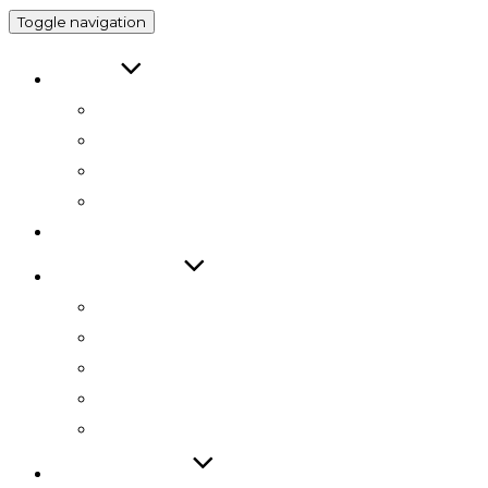
Toggle navigation
ABOUT
인사말
연구원 소개
RESEARCH DIRECTOR
RESEARCHERS
RESEARCH
TECHNOLOGY
기술 자료집
기술 데모
기술 이전
기술 특허
SW 등록
PUBLICATIONS