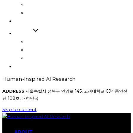
INTERNATIONAL JOURNAL
INTERNATIONAL CONFERENCE
COOPERATIONS
BOARD
NEWS
AWARD
PHOTO
CONTACT
Human-Inspired AI Research
ADDRESS
서울특별시 성북구 안암로 145, 고려대학교 CJ식품안전
관 108호, 대한민국
Skip to content
ABOUT