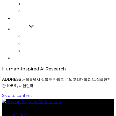
INTERNATIONAL JOURNAL
INTERNATIONAL CONFERENCE
COOPERATIONS
BOARD
NEWS
AWARD
PHOTO
CONTACT
Human-Inspired AI Research
ADDRESS
서울특별시 성북구 안암로 145, 고려대학교 CJ식품안전
관 108호, 대한민국
Skip to content
ABOUT