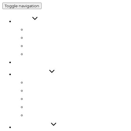
Toggle navigation
ABOUT
인사말
연구원 소개
RESEARCH DIRECTOR
RESEARCHERS
RESEARCH
TECHNOLOGY
기술 자료집
기술 데모
기술 이전
기술 특허
SW 등록
PUBLICATIONS