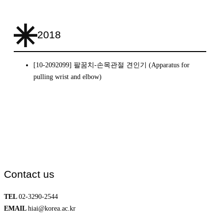
2018
[10-2092099] 팔꿈치-손목관절 견인기 (Apparatus for
pulling wrist and elbow)
Contact us
TEL
02-3290-2544
EMAIL
hiai@korea.ac.kr