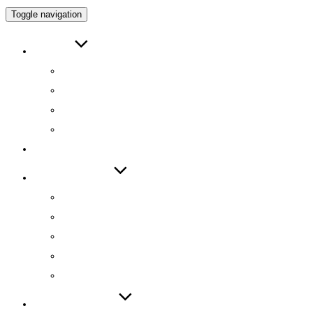
Toggle navigation
ABOUT
인사말
연구원 소개
RESEARCH DIRECTOR
RESEARCHERS
RESEARCH
TECHNOLOGY
기술 자료집
기술 데모
기술 이전
기술 특허
SW 등록
PUBLICATIONS