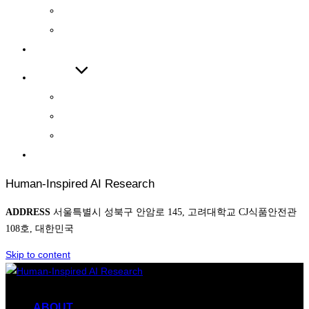
INTERNATIONAL JOURNAL
INTERNATIONAL CONFERENCE
COOPERATIONS
BOARD
NEWS
AWARD
PHOTO
CONTACT
Human-Inspired AI Research
ADDRESS
서울특별시 성북구 안암로 145, 고려대학교 CJ식품안전관
108호, 대한민국
Skip to content
ABOUT