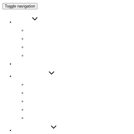
Toggle navigation
ABOUT
인사말
연구원 소개
RESEARCH DIRECTOR
RESEARCHERS
RESEARCH
TECHNOLOGY
기술 자료집
기술 데모
기술 이전
기술 특허
SW 등록
PUBLICATIONS