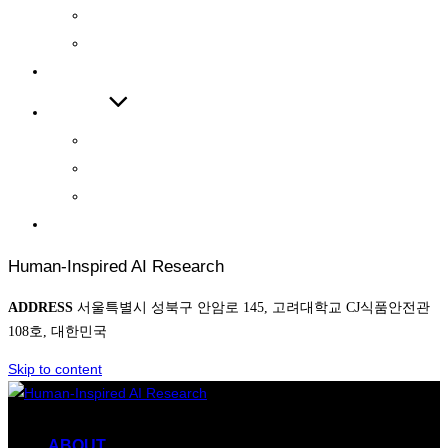
INTERNATIONAL JOURNAL
INTERNATIONAL CONFERENCE
COOPERATIONS
BOARD
NEWS
AWARD
PHOTO
CONTACT
Human-Inspired AI Research
ADDRESS
서울특별시 성북구 안암로 145, 고려대학교 CJ식품안전관
108호, 대한민국
Skip to content
ABOUT