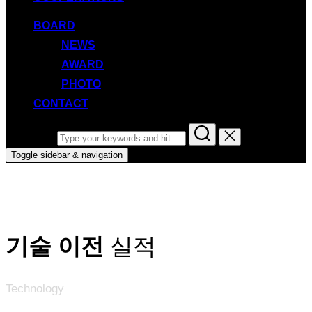
BOARD
NEWS
AWARD
PHOTO
CONTACT
Search for:
Toggle sidebar & navigation
기술 이전
실적
Technology